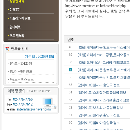
남아프리카 공화국 호텔 예약은 인터아프리
http://www.interafrica.co.kr/hostel/hotel.php
위의 링크 사이트에서 실시간 호텔 검색 후
많은 이용 부탁드립니다.
번호
[호텔] 케이프타운 할로우 온더 스퀘어 
40
[호텔] 요하네스버그공항_몬디오콩코드호
39
기준일 : 2026년 8월
[호텔] 요하네스버그공항_매트코트호텔 
38
1란드 =
154.25
원
[호텔] 케이프타운 할로우 온더 스퀘어 조
1달러 =
8.04
란드
[호텔] 케이프타운 세인트 조지 호텔 조식
36
1유로 =
11.25
란드
[업데이트] 알제리 출입국 정보
35
[업데이트] 스와질란드 출입국 정보
34
[업데이트] 마다가스카르 출입국 정보
33
[업데이트] 보츠와나 출입국 정보
32
[업데이트] 말라위 출입국 정보
31
[업데이트] 잠비아 출입국 정보
30