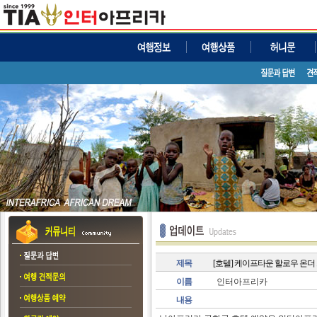
제목
[호텔] 케이프타운 할로우 온더 스
이름
인터아프리카
내용