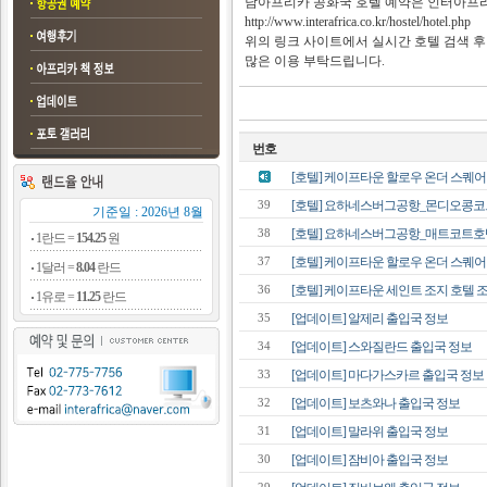
남아프리카 공화국 호텔 예약은 인터아프리
http://www.interafrica.co.kr/hostel/hotel.php
위의 링크 사이트에서 실시간 호텔 검색 후
많은 이용 부탁드립니다.
번호
[호텔] 케이프타운 할로우 온더 스퀘어 
[호텔] 요하네스버그공항_몬디오콩코드호
39
기준일 : 2026년 8월
[호텔] 요하네스버그공항_매트코트호텔 
38
1란드 =
154.25
원
[호텔] 케이프타운 할로우 온더 스퀘어 조
37
1달러 =
8.04
란드
[호텔] 케이프타운 세인트 조지 호텔 조식
36
1유로 =
11.25
란드
[업데이트] 알제리 출입국 정보
35
[업데이트] 스와질란드 출입국 정보
34
[업데이트] 마다가스카르 출입국 정보
33
[업데이트] 보츠와나 출입국 정보
32
[업데이트] 말라위 출입국 정보
31
[업데이트] 잠비아 출입국 정보
30