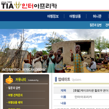
제목
[호텔] 케이프타운 할로우 온더 
이름
인터아프리카
내용