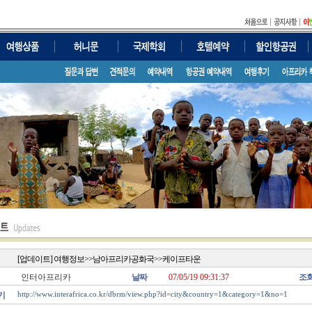
[업데이트] 여행정보>>남아프리카공화국>>케이프타운
인터아프리카
날짜
07/05/19 09:31:37
조
기
http://www.interafrica.co.kr/dbrm/view.php?id=city&country=1&category=1&no=1