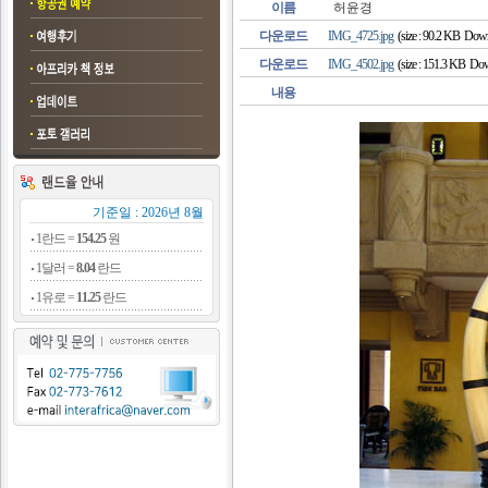
이름
허윤경
다운로드
IMG_4725.jpg
(size : 90.2 KB Down
다운로드
IMG_4502.jpg
(size : 151.3 KB Dow
내용
기준일 : 2026년 8월
1란드 =
154.25
원
1달러 =
8.04
란드
1유로 =
11.25
란드