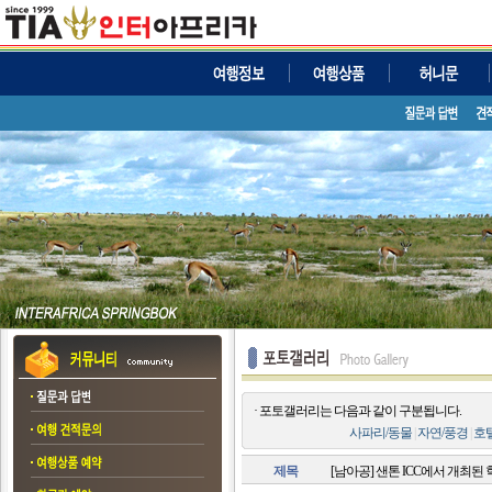
· 포토갤러리는 다음과 같이 구분됩니다.
사파리/동물
|
자연/풍경
|
호
제목
[남아공] 샌톤 ICC에서 개최된