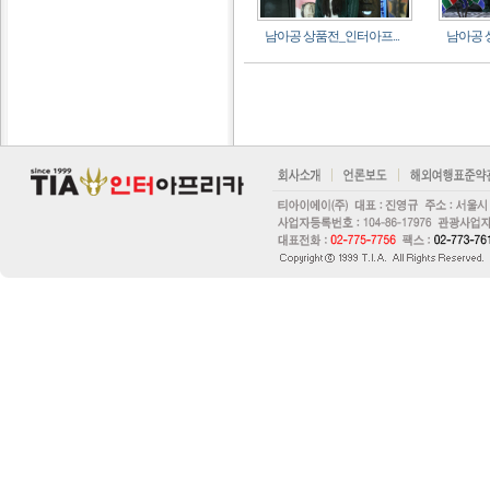
남아공 상품전_인터아프...
남아공 