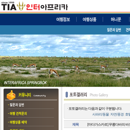
· 포토갤러리는 다음과 같이 구분됩니다.
사파리/동물
|
자연/풍경
|
호
제목
[마다가스카르] 무릉다바의 바