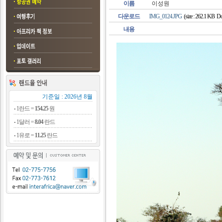
이름
이성원
다운로드
IMG_0124.JPG
(size : 262.1 KB Do
내용
기준일 : 2026년 8월
1란드 =
154.25
원
1달러 =
8.04
란드
1유로 =
11.25
란드