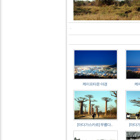
.
케이프타운 야경
케
[마다가스카르] 무릉다...
[마다가