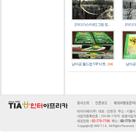
[마다가스카르] 그랑 칭...
[마다가스
남아공 월드컵 VIP 티켓...
남아공 
[14]