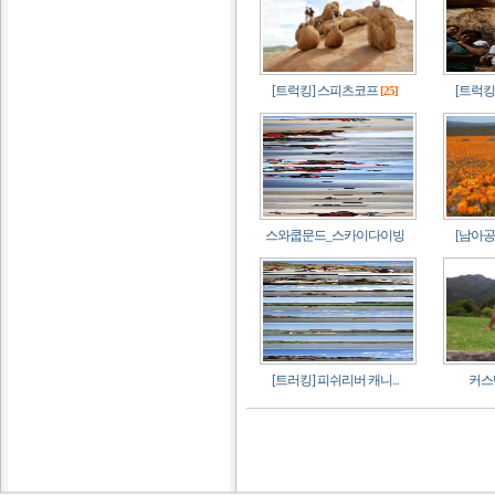
[트럭킹] 스피츠코프
[트럭킹
[25]
스와쿱문드_스카이다이빙
[남아공]
[트러킹] 피쉬리버 캐니...
커스