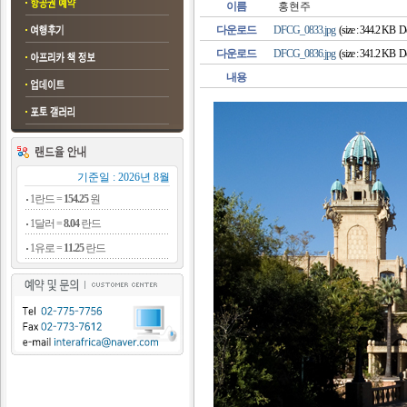
이름
홍현주
다운로드
DFCG_0833.jpg
(size : 344.2 KB D
다운로드
DFCG_0836.jpg
(size : 341.2 KB D
내용
기준일 : 2026년 8월
1란드 =
154.25
원
1달러 =
8.04
란드
1유로 =
11.25
란드