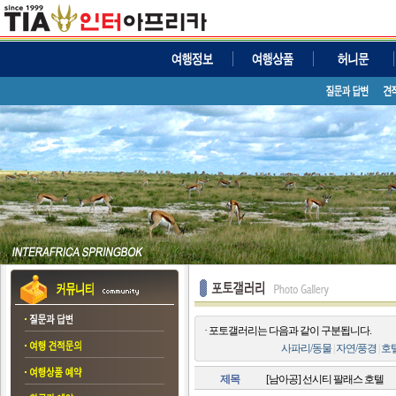
· 포토갤러리는 다음과 같이 구분됩니다.
사파리/동물
|
자연/풍경
|
호
제목
[남아공] 선시티 팔래스 호텔