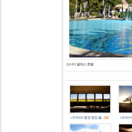
선시티 팔래스 호텔
나미비아 풍경 몇장 올...
나미비아 
[10]