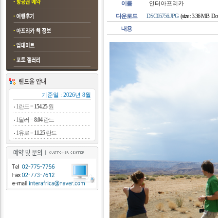
이름
인터아프리카
다운로드
DSC05756.JPG
(size : 3.36 MB Dow
내용
기준일 : 2026년 8월
1란드 =
154.25
원
1달러 =
8.04
란드
1유로 =
11.25
란드