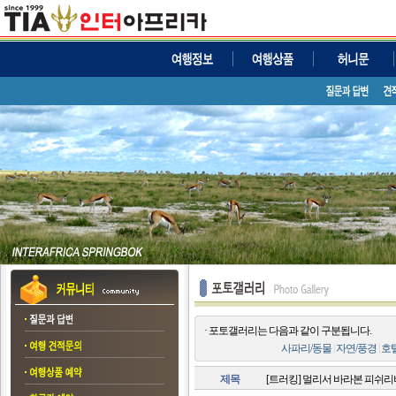
· 포토갤러리는 다음과 같이 구분됩니다.
사파리/동물
|
자연/풍경
|
호
제목
[트러킹] 멀리서 바라본 피쉬리