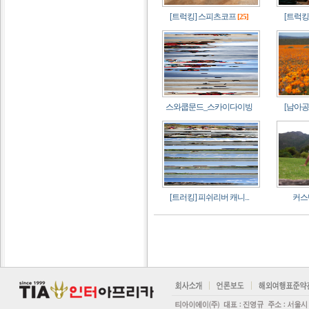
[트럭킹] 스피츠코프
[트럭킹
[25]
스와쿱문드_스카이다이빙
[남아공]
[트러킹] 피쉬리버 캐니...
커스