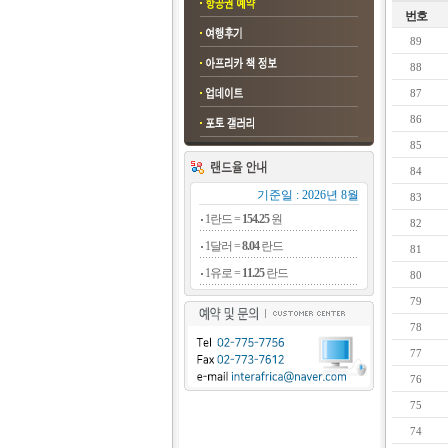
번호
89
88
87
86
85
84
기준일 : 2026년 8월
83
1란드 =
154.25
원
82
1달러 =
8.04
란드
81
1유로 =
11.25
란드
80
79
78
77
76
75
74