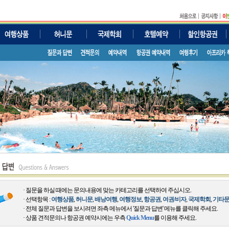
· 질문을 하실 때에는 문의내용에 맞는 카테고리를 선택하여 주십시오.
· 선택항목 :
여행상품
,
허니문
,
배낭여행
,
여행정보
,
항공권
,
여권/비자
,
국제학회
,
기타
· 전체 질문과 답변을 보시려면 좌측 메뉴에서 '질문과 답변' 메뉴를 클릭해 주세요.
· 상품 견적문의나 항공권 예약시에는 우측
Quick Menu
를 이용해 주세요.