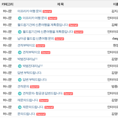
카테고리
제 목
이
허니문
아프리카 여행 문의
김지
허니문
아프리카 여행 문의
인터아
허니문
월드컵기간에 신혼여행을 계획중입니다
김혜
허니문
월드컵기간에 신혼여행을 계획중입니다
인터아
허니문
남아공 월드컵 신혼여행 문의
chan
허니문
견적부탁이요
현
허니문
견적부탁이요
인터아
허니문
박범진대리님^^
김영
허니문
박범진대리님^^
인터아
허니문
답변 부탁드립니다.
김영
허니문
답변 부탁드립니다.
인터아
허니문
견적문의
방종
허니문
견적문의- 항공권 답변드립니다.
인터아
허니문
재문의드립니다.
김영
허니문
재문의드립니다.
인터아
허니문
문의드립니다.
김영