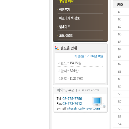
번호
69
68
67
66
65
64
기준일 : 2026년 8월
63
1란드 =
154.25
원
62
1달러 =
8.04
란드
61
1유로 =
11.25
란드
60
59
58
57
56
55
54