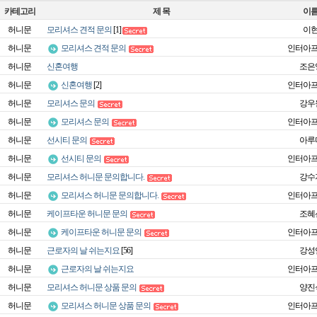
카테고리
제 목
이
허니문
모리셔스 견적 문의
[1]
이
허니문
모리셔스 견적 문의
인터아
허니문
신혼여행
조은
허니문
신혼여행
[2]
인터아
허니문
모리셔스 문의
강우
허니문
모리셔스 문의
인터아
허니문
선시티 문의
아루
허니문
선시티 문의
인터아
허니문
모리셔스 허니문 문의합니다.
강수
허니문
모리셔스 허니문 문의합니다.
인터아
허니문
케이프타운 허니문 문의
조혜
허니문
케이프타운 허니문 문의
인터아
허니문
근로자의 날 쉬는지요
[56]
강성
허니문
근로자의 날 쉬는지요
인터아
허니문
모리셔스 허니문 상품 문의
양진
허니문
모리셔스 허니문 상품 문의
인터아