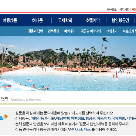
· 질문을 하실 때에는 문의내용에 맞는 카테고리를 선택하여 주십시오.
· 선택항목 :
여행상품
,
허니문
,
배낭여행
,
여행정보
,
항공권
,
여권/비자
,
국제학회
,
기타
· 전체 질문과 답변을 보시려면 좌측 메뉴에서 '질문과 답변' 메뉴를 클릭해 주세요.
· 상품 견적문의나 항공권 예약시에는 우측
Quick Menu
를 이용해 주세요.