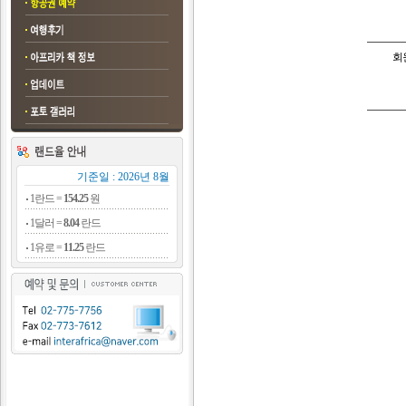
회
기준일 : 2026년 8월
1란드 =
154.25
원
1달러 =
8.04
란드
1유로 =
11.25
란드