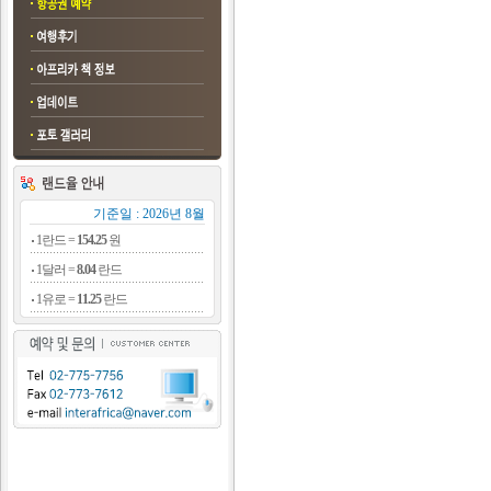
기준일 : 2026년 8월
1란드 =
154.25
원
1달러 =
8.04
란드
1유로 =
11.25
란드