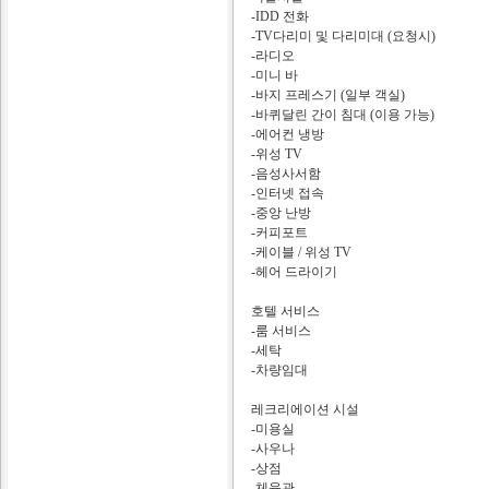
-IDD 전화
-TV다리미 및 다리미대 (요청시)
-라디오
-미니 바
-바지 프레스기 (일부 객실)
-바퀴달린 간이 침대 (이용 가능)
-에어컨 냉방
-위성 TV
-음성사서함
-인터넷 접속
-중앙 난방
-커피포트
-케이블 / 위성 TV
-헤어 드라이기
호텔 서비스
-룸 서비스
-세탁
-차량임대
레크리에이션 시설
-미용실
-사우나
-상점
-체육관