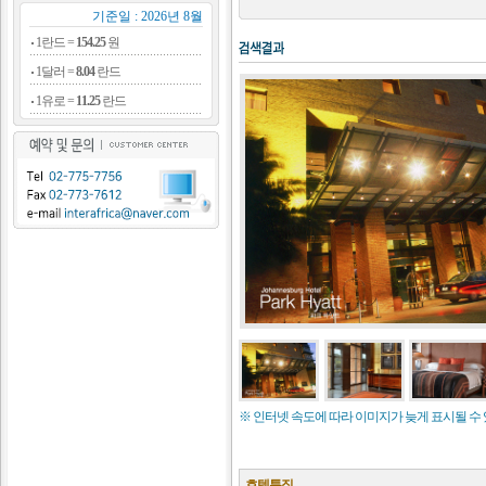
기준일 : 2026년 8월
1란드 =
154.25
원
1달러 =
8.04
란드
1유로 =
11.25
란드
※ 인터넷 속도에 따라 이미지가 늦게 표시될 수
호텔특징