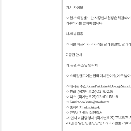
가. 비자정보
ㅇ 한-스와질랜드 간 사증면제협정은 체결되어 있
거주허가를 받아야 합니다.
나. 예방접종
ㅇ 다른 아프리카 국가와는 달리 황열병, 말라리
7. 공관 안내
가. 공관 주소 및 연락처
ㅇ 스와질랜드에는 한국 대사관이 없어 주 남
ㅇ 대사관 주소: Green Park Estate #3, George Storrar Driv
ㅇ 전화 : (국가번호 27) 012-460-2508
ㅇ 팩스 : (국가번호 27) 012-460-1158～9
ㅇ E-mail: www.korras@mweb.co.za
ㅇ 홈페이지: zaf.mofat.go.kr
ㅇ 근무시간외 비상연락처
- 사건사고 담당 영사 : (국가번호 27) 072-136-7615
- 여권 등 일반 민원 담당 영사 : (국가번호 27) 082-7