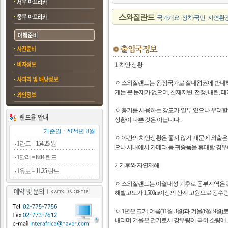
스와질란드
|
국가개요
|
정치/국민
|
자연환
1. 치안 상황
ㅇ 스와질랜드는 왕정국가로 절대왕권에 반대
게는 큰 문제가 없으며, 천재지변, 전쟁, 내란, 
ㅇ 총기를 사용하는 강도가 일부 있으나 우려할 
상황이 나쁜 것은 아닙니다.
기준일 : 2026년 8월
ㅇ 야간의 치안상황은 좋지 않기 때문에 외출은 
1란드 =
154.25
원
으나 시내에서 카메라 등 귀중품을 휴대할 경
1달러 =
8.04
란드
2. 기후와 자연재해
1유로 =
11.25
란드
ㅇ 스와질랜드는 아열대성 기후로 동부지역은 평균
해발고도가 1,500m이상의 산지 고원으로 강수량이
ㅇ 1년은 크게 여름(11월-3월)과 겨울(6월-9
내리며 겨울은 건기로서 강우량이 극히 소량에 