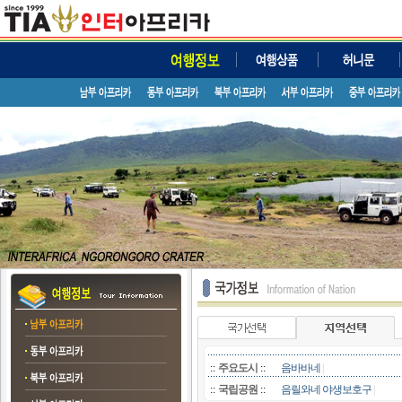
::
주요도시
::
음바바네
|
::
국립공원
::
음릴와네 야생보호구
|