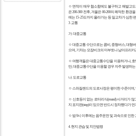
ㅇ 면적이 매우 협소함에도 불구하고 해발고도의
은 200-300 전후, 겨울은 00-200의 쾌적한
에는 15–25도까지 올라가는 등 일교차가 심한
3. 교통
가. 대중교통
ㅇ 대중교통 수단으로는 콤비, 중형버스, 대형버스
으며, 기차는 모잠비크의 마부토나 남아프리카공
ㅇ 여행객들은 대중교통수단을 이용하거나, 호텔
만, 대중교통수단을 이용할 경우 자주 발생하는
나. 도로교통
ㅇ 스와질랜드의 도로사정은 평이한 수준이며, 
ㅇ 신호등이 없는 로터리식(round) 사거리가
지 표지판(stop)이 있으면 반드시 정차했다가 
ㅇ 밤 9시 이후에는 음주운전 및 과속으로 인한
4. 현지 관습 및 치안법령