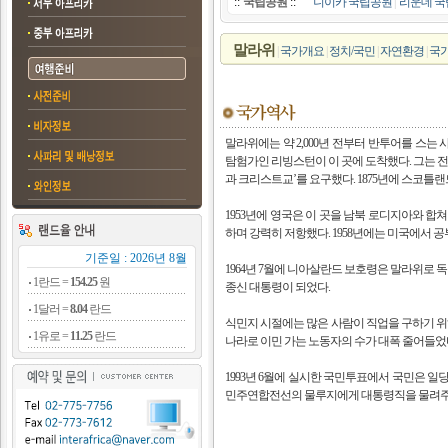
::
국립공원
::
니이카 국립공원
|
리운데 
말라위
|
국가개요
|
정치/국민
|
자연환경
|
국
말라위에는 약 2,000년 전부터 반투어를 스는
탐험가인 리빙스턴이 이 곳에 도착했다. 그는 전
과 크리스트교’를 요구했다. 1875년에 스코틀
1953년에 영국은 이 곳을 남북 로디지아와 
하며 강력히 저항했다. 1958년에는 미국에서 
기준일 : 2026년 8월
1964년 7월에 니아살란드 보호령은 말라위로 독
1란드 =
154.25
원
종신 대통령이 되었다.
1달러 =
8.04
란드
식민지 시절에는 많은 사람이 직업을 구하기 위
1유로 =
11.25
란드
나라로 이민 가는 노동자의 수가 대폭 줄어들었
1993년 6월에 실시한 국민투표에서 국민은 일
민주연합전선의 물루지에게 대통령직을 물려주