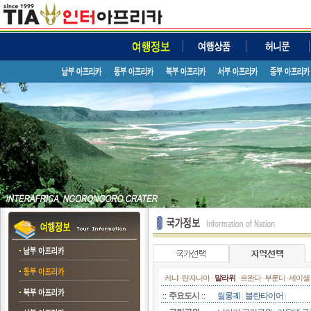
·
케냐
·
탄자니아
·
말라위
·
르완다
·
부룬디
·
세이셸
::
주요도시
::
릴롱궤
|
블란타이어
|