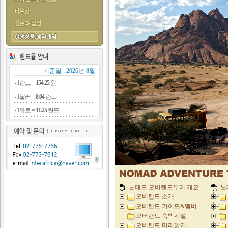
기준일 : 2026년 8월
1란드 =
154.25
원
1달러 =
8.04
란드
1유로 =
11.25
란드
노매드 오버랜드투어 개요
노
오버랜드 소개
오버랜드 가이드&멤버
오버랜드 숙박시설
오버랜드 미리알기