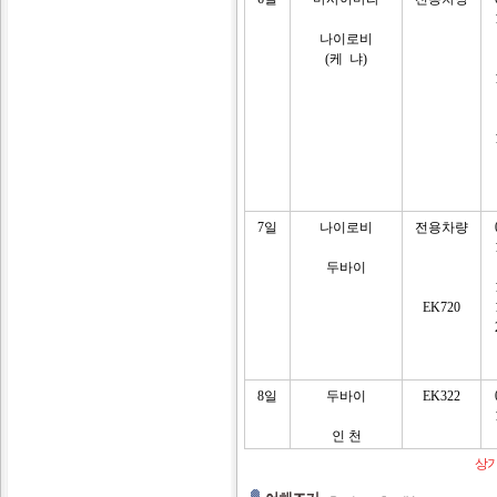
나이로비
(케 냐)
7일
나이로비
전용차량
두바이
EK720
8일
두바이
EK322
인 천
상기