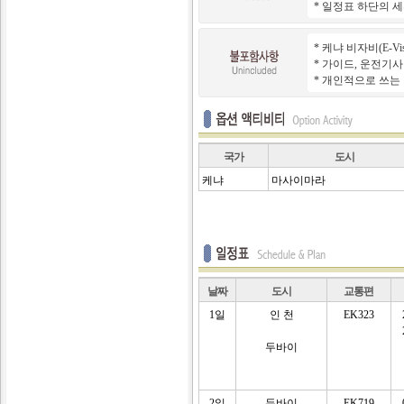
* 일정표 하단의 
* 케냐 비자비(E-Visa
* 가이드, 운전기사
* 개인적으로 쓰는 
국가
도시
케냐
마사이마라
날짜
도시
교통편
1일
인 천
EK323
두바이
2일
두바이
EK719