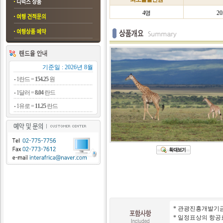
4명
20
기준일 : 2026년 8월
1란드 =
154.25
원
1달러 =
8.04
란드
1유로 =
11.25
란드
* 관광진흥개발기금(
* 일정표상의 항공료