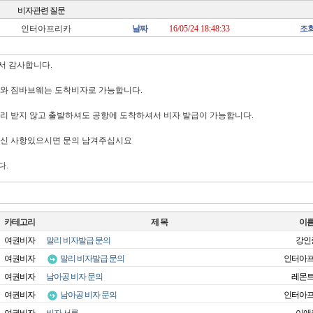
비자관련 질문
인터아프리카
날짜
16/05/24 18:48:33
조
서 감사합니다.
와 짐바브웨는 도착비자로 가능합니다.
리 받지 않고 출발하셔도 공항에 도착하셔서 비자 발급이 가능합니다.
하신 사항있으시면 문의 남겨주십시요
다.
카테고리
제 목
이
여권비자
말리 비자발급 문의
강인
여권비자
말리 비자발급 문의
인터아
여권비자
남아공 비자 문의
레몬
여권비자
남아공 비자 문의
인터아