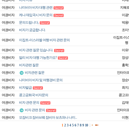
여권비자
비자 서류
이애
여권비자
나미비아 비자 대행 관련
지혜
여권비자
케냐 재입국시 비자 문의
이광
여권비자
문의드립니다,
박용
여권비자
비자가 궁급합니다.
조미
이집트-이
여권비자
이집트-이스라엘 여행 비자 관련 문의
행
여권비자
비자 관련 질문 있습니다.
이유
여권비자
말리 비자 대행 가능한가요?
장성
여권비자
비자관련 질문
홍학
여권비자
비자관련 질문
인터아
여권비자
나미비아 비자 및 여행경비 문의
장순
여권비자
비자발급
최지
여권비자
콩고공화국 비자문의
콩고프
여권비자
비자 관련 문의
김재
여권비자
비자 관련 문의
인터아
여권비자
모잠비크 짐바브웨 잠비아 보츠와나 나미...
이현
1
2
3
4
5
6
7
8
9
10