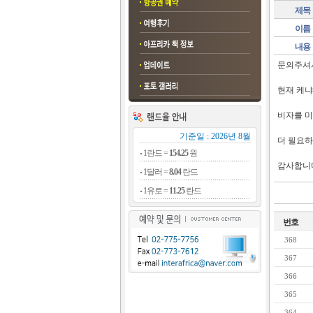
제목
이름
내용
문의주셔
현재 케냐
비자를 미
기준일 : 2026년 8월
더 필요
1란드 =
154.25
원
감사합니
1달러 =
8.04
란드
1유로 =
11.25
란드
번호
368
367
366
365
364