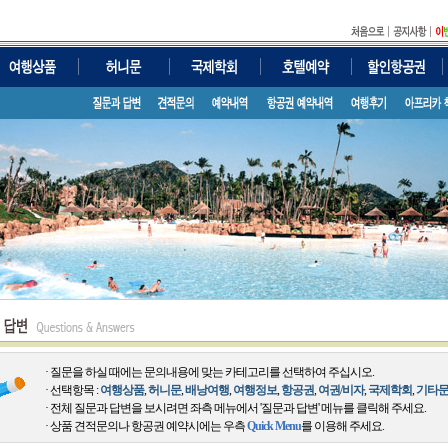
· 질문을 하실 때에는 문의내용에 맞는 카테고리를 선택하여 주십시오.
· 선택항목 :
여행상품
,
허니문
,
배낭여행
,
여행정보
,
항공권
,
여권/비자
,
국제학회
,
기타
· 전체 질문과 답변을 보시려면 좌측 메뉴에서 '질문과 답변' 메뉴를 클릭해 주세요.
· 상품 견적문의나 항공권 예약시에는 우측
Quick Menu
를 이용해 주세요.