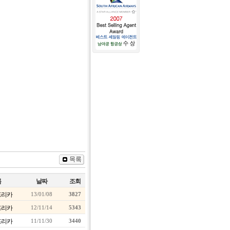
름
날짜
조회
프리카
13/01/08
3827
프리카
12/11/14
5343
프리카
11/11/30
3440