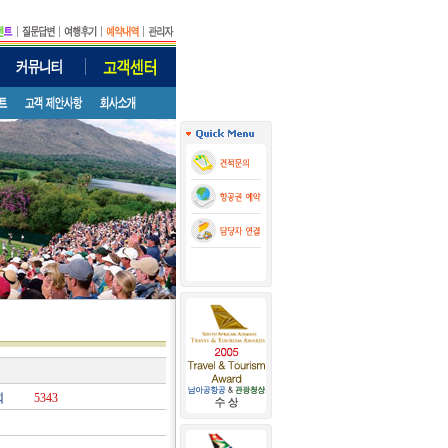
회
5343