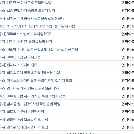
공지] 신간댓글 이벤트 '아프리카 방랑'
인터아
[뉴스] 넬슨 만델라 대통령도 트위터 시작
인터아
[공지] 남아프리카 항공사 유류할증료 인상안내
인터아
뉴스] 3D 가족영화 '아프리카 마법여행' 1월 20일 대개봉
인터아
공지] 2010 베스트셀러 트럭여행 NCV
인터아
[공지] 신미식 사진전_희망을 노래하다
인터아
[뉴스] 아랍에미레이트 항공(EK) 세네갈 다카르 신규 취항
인터아
공지] 2010 남아공 관광 워크숍
인터아
[공지] 탄자니아 비자비 인하
인터아
[공지] 국립의료원 황열병 가격 4월부터 인상
인터아
[뉴스] 짐바브웨 현대미술전 특별강연 및 갤러리 토크
인터아
[뉴스] 인터아프리카, 월드컵 관광상품 내놔
인터아
뉴스] 2010 월드컵 취재 기자단 주관 여행사 선정
인터아
공지] 남아공 월드컵 1+2차전 10일 출발 확정
인터아
[공지] 월드컵 참관상품 판매시작
인터아
공지] 2010 남아공 월드컵 정보 이용
인터아
[공지] 말라위 명예영사관 비자 발급
인터아