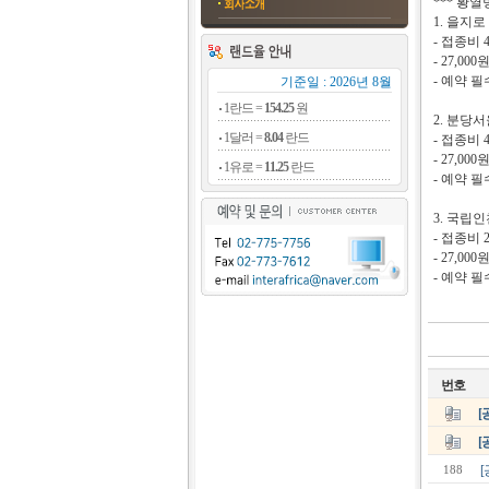
*** 황
1. 을지
- 접종비 
- 27,0
- 예약 필
기준일 : 2026년 8월
1란드 =
154.25
원
2. 분당
1달러 =
8.04
란드
- 접종비 4
- 27,0
1유로 =
11.25
란드
- 예약 필
3. 국립
- 접종비 
- 27,0
- 예약 필
번호
[
[
188