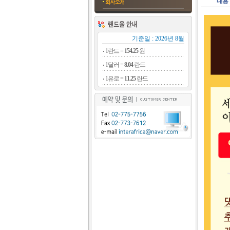
내용
기준일 : 2026년 8월
1란드 =
154.25
원
1달러 =
8.04
란드
1유로 =
11.25
란드