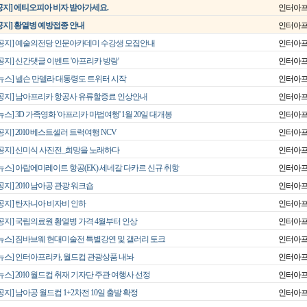
공지] 에티오피아 비자 받아가세요.
인터아
공지] 황열병 예방접종 안내
인터아
[공지] 예술의전당 인문아카데미 수강생 모집안내
인터아
공지] 신간댓글 이벤트 '아프리카 방랑'
인터아
[뉴스] 넬슨 만델라 대통령도 트위터 시작
인터아
[공지] 남아프리카 항공사 유류할증료 인상안내
인터아
뉴스] 3D 가족영화 '아프리카 마법여행' 1월 20일 대개봉
인터아
공지] 2010 베스트셀러 트럭여행 NCV
인터아
[공지] 신미식 사진전_희망을 노래하다
인터아
[뉴스] 아랍에미레이트 항공(EK) 세네갈 다카르 신규 취항
인터아
공지] 2010 남아공 관광 워크숍
인터아
[공지] 탄자니아 비자비 인하
인터아
[공지] 국립의료원 황열병 가격 4월부터 인상
인터아
[뉴스] 짐바브웨 현대미술전 특별강연 및 갤러리 토크
인터아
[뉴스] 인터아프리카, 월드컵 관광상품 내놔
인터아
뉴스] 2010 월드컵 취재 기자단 주관 여행사 선정
인터아
공지] 남아공 월드컵 1+2차전 10일 출발 확정
인터아