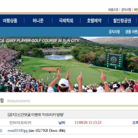
[공지] 신간댓글 이벤트 '아프리카 방랑'
인터아프리카
날짜
11/09/26 11:13:23
조
드
event201109.jpg
(size : 652.7 KB Down : 40th)