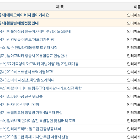
제 목
이
공지] 에티오피아 비자 받아가세요.
인터아
공지] 황열병 예방접종 안내
인터아
[공지] 예술의전당 인문아카데미 수강생 모집안내
인터아
공지] 신간댓글 이벤트 '아프리카 방랑'
인터아
[뉴스] 넬슨 만델라 대통령도 트위터 시작
인터아
[공지] 남아프리카 항공사 유류할증료 인상안내
인터아
뉴스] 3D 가족영화 '아프리카 마법여행' 1월 20일 대개봉
인터아
공지] 2010 베스트셀러 트럭여행 NCV
인터아
[공지] 신미식 사진전_희망을 노래하다
인터아
[뉴스] 아랍에미레이트 항공(EK) 세네갈 다카르 신규 취항
인터아
공지] 2010 남아공 관광 워크숍
인터아
[공지] 탄자니아 비자비 인하
인터아
[공지] 국립의료원 황열병 가격 4월부터 인상
인터아
[뉴스] 짐바브웨 현대미술전 특별강연 및 갤러리 토크
인터아
[뉴스] 인터아프리카, 월드컵 관광상품 내놔
인터아
뉴스] 2010 월드컵 취재 기자단 주관 여행사 선정
인터아