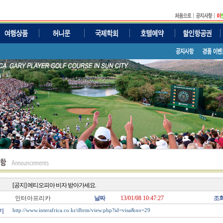
[공지] 에티오피아 비자 받아가세요.
인터아프리카
날짜
13/01/08 10:47:27
조
기
http://www.interafrica.co.kr/dbrm/view.php?id=visa&no=29