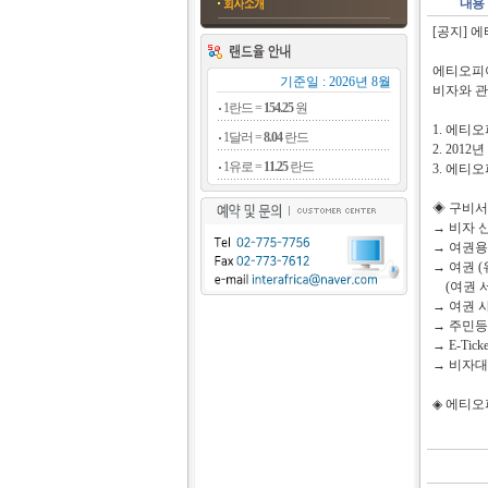
내용
[공지] 
에티오피아
기준일 : 2026년 8월
비자와 관
1란드 =
154.25
원
1. 에티
1달러 =
8.04
란드
2. 20
1유로 =
11.25
란드
3. 에티
◈ 구비서
→ 비자 
→ 여권용
→ 여권 
(여권 서
→ 여권 
→ 주민등
→ E-Ti
→ 비자대금 
◈ 에티오피