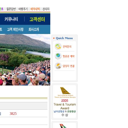
회
3825