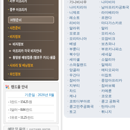
· 기니비사우
·
나미비아
·
나이지리아
·
남아프리카공화국
·
니제르
·
라이베리아
·
레소토
·
르완다
·
리비아
·
마다가스카르
·
말라위
·
말리
·
모로코
·
모리셔스
·
모리타니아
·
모잠비크
·
베넹
·
보츠와나
·
부룬디
·
부르키나파소
·
북수단
·
세네갈
·
세이셸
·
소말리아
·
스와질랜드
·
알제리
·
앙골라
·
에티오피아
·
우간다
·
이집트
·
잠비아
·
중앙아프리카
·
지부티
·
짐바브웨
·
차드
·
카메룬
기준일 : 2026년 8월
·
케냐
·
코모로
·
코트디부아르
·
콩고 공화국
1란드 =
154.25
원
·
콩고민주공화국
·
탄자니아
1달러 =
8.04
란드
·
토고
·
튀니지
1유로 =
11.25
란드