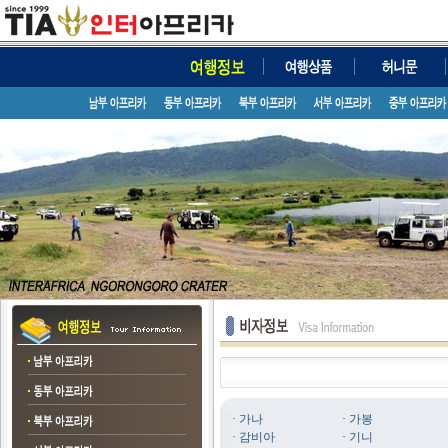
·
가나
·
가봉
·
감비아
·
기니