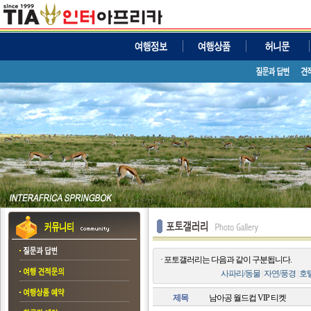
· 포토갤러리는 다음과 같이 구분됩니다.
사파리/동물
|
자연/풍경
|
호
제목
남아공 월드컵 VIP 티켓