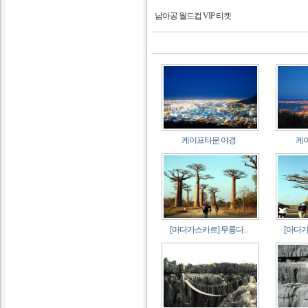
남아공 월드컵 VIP 티켓
케이프타운 야경
케
[마다가스카르] 무릉다...
[마다가