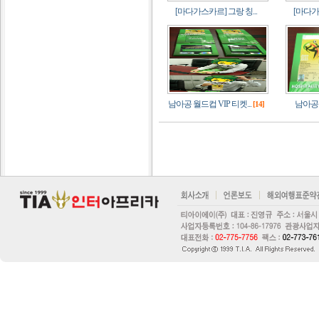
[마다가스카르] 그랑 칭...
[마다가스
남아공 월드컵 VIP 티켓...
남아공 
[14]