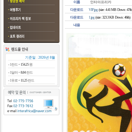
이름
인터아프리카
다운로드
VIP.jpg
(size : 4.41 MB Down : 47th
다운로드
1.jpg
(size : 323.3 KB Down : 46th)
내용
기준일 : 2026년 8월
1란드 =
154.25
원
1달러 =
8.04
란드
1유로 =
11.25
란드