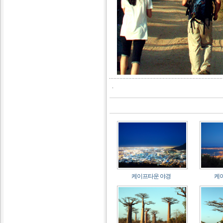
.
케이프타운 야경
케