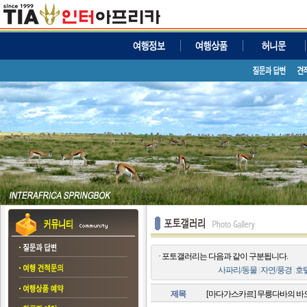
· 포토갤러리는 다음과 같이 구분됩니다.
사파리/동물
|
자연/풍경
|
호
제목
[마다가스카르] 무릉다바의 바