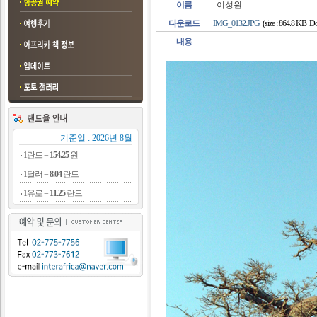
이름
이성원
다운로드
IMG_0132.JPG
(size : 864.8 KB Do
내용
기준일 : 2026년 8월
1란드 =
154.25
원
1달러 =
8.04
란드
1유로 =
11.25
란드