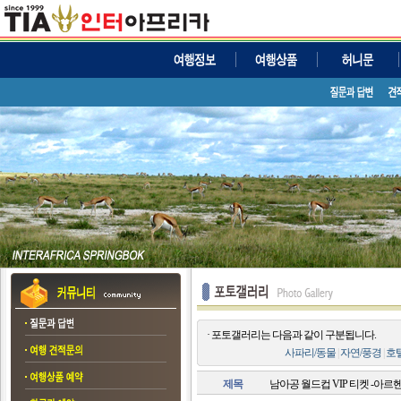
· 포토갤러리는 다음과 같이 구분됩니다.
사파리/동물
|
자연/풍경
|
호
제목
남아공 월드컵 VIP 티켓 -아르