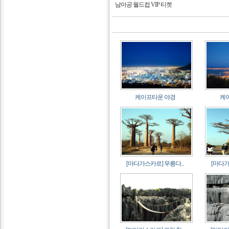
남아공 월드컵 VIP 티켓
케이프타운 야경
케
[마다가스카르] 무릉다...
[마다가