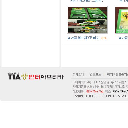
[마다가스카르] 그랑 칭...
[마다가스
남아공 월드컵 VIP 티켓...
남아공 
[14]