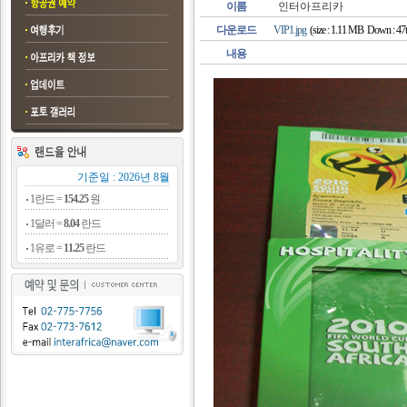
이름
인터아프리카
다운로드
VIP1.jpg
(size : 1.11 MB Down : 47t
내용
기준일 : 2026년 8월
1란드 =
154.25
원
1달러 =
8.04
란드
1유로 =
11.25
란드